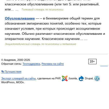
классическое обусловливание (или тип S. или реактивный,
или… …
Толковый словарь по психологии
Обусловливание
— – в бихевиоризме общий термин для
обозначения эмпирических понятий, особенно тех, которые
означают условия, при которых происходит ассоциативное
научение. Обычно различают классическое обусловливание и
оперантное научение. Классическое научение… …
Энциклопедический словарь по психологии и педагогике
© Академик, 2000-2026
18+
Обратная связь:
Техподдержка
,
Реклама на сайте
👣 Путешествия
Экспорт словарей на сайты
, сделанные на PHP,
Joomla,
Drupal,
WordPress, MODx.