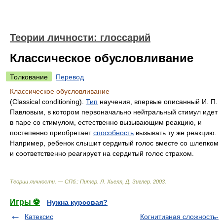
Теории личности: глоссарий
Классическое обусловливание
Толкование
Перевод
Классическое обусловливание
(Classical conditioning).
Тип
научения, впервые описанный И. П.
Павловым, в котором первоначально нейтральный стимул идет
в паре со стимулом, естественно вызывающим реакцию, и
постепенно приобретает
способность
вызывать ту же реакцию.
Например, ребенок слышит сердитый голос вместе со шлепком
и соответственно реагирует на сердитый голос страхом.
Теории личности. — СПб.: Питер
.
Л. Хьелл, Д. Зиглер
.
2003
.
Игры ⚽
Нужна курсовая?
Катексис
Когнитивная сложность-