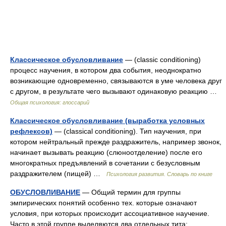
Классическое обусловливание
— (classic conditioning)
процесс научения, в котором два события, неоднократно
возникающие одновременно, связываются в уме человека друг
с другом, в результате чего вызывают одинаковую реакцию …
Общая психология: глоссарий
Классическое обусловливание (выработка условных
рефлексов)
— (classical conditioning). Тип научения, при
котором нейтральный прежде раздражитель, например звонок,
начинает вызывать реакцию (слюноотделение) после его
многократных предъявлений в сочетании с безусловным
раздражителем (пищей) …
Психология развития. Словарь по книге
ОБУСЛОВЛИВАНИЕ
— Общий термин для группы
эмпирических понятий особенно тех. которые означают
условия, при которых происходит ассоциативное научение.
Часто в этой группе выделяются два отдельных тита: